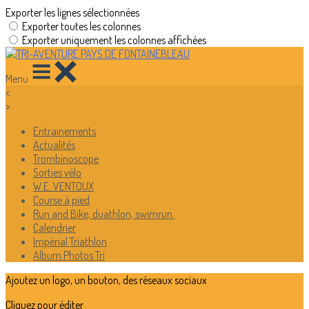
Exporter les lignes sélectionnées
Exporter toutes les colonnes
Exporter uniquement les colonnes affichées
Menu
<
>
Entrainements
Actualités
Trombinoscope
Sorties vélo
W.E. VENTOUX
Course à pied
Run and Bike, duathlon, swimrun.
Calendrier
Impérial Triathlon
Album Photos Tri
Ajoutez un logo, un bouton, des réseaux sociaux
Cliquez pour éditer