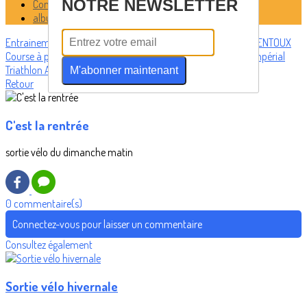
NOTRE NEWSLETTER
Comment c'est passée la sortie du:
albums photos
Entrainements
Actualités
Trombinoscope
Sorties vélo
W.E. VENTOUX
Course à pied
Run and Bike, duathlon, swimrun.
Calendrier
Impérial
Triathlon
Album Photos Tri
M'abonner maintenant
Retour
C'est la rentrée
sortie vélo du dimanche matin
0 commentaire(s)
Connectez-vous pour laisser un commentaire
Consultez également
Sortie vélo hivernale