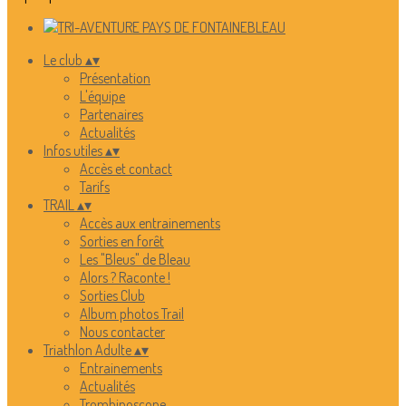
Le club
▴
▾
Présentation
L'équipe
Partenaires
Actualités
Infos utiles
▴
▾
Accès et contact
Tarifs
TRAIL
▴
▾
Accès aux entrainements
Sorties en forêt
Les "Bleus" de Bleau
Alors ? Raconte !
Sorties Club
Album photos Trail
Nous contacter
Triathlon Adulte
▴
▾
Entrainements
Actualités
Trombinoscope