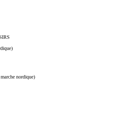
ISIRS
rdique)
- marche nordique)