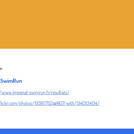
al SwimRun
//www.imperial-swimrun.fr/resultats/
.
flickr.com/photos/193817152@N07/with/51413134134/