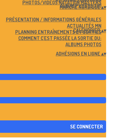
PHOTOS/VIDÉOS NATATION MASTERS
ALBUM PHOTOS TRI
MARCHE NORDIQUE
▴
▾
PRÉSENTATION / INFORMATIONS GÉNÉRALES
ACTUALITÉS MN
CALENDRIER
▴
▾
PLANNING ENTRAÎNEMENTS ET SORTIES
COMMENT C'EST PASSÉE LA SORTIE DU:
ALBUMS PHOTOS
ADHÉSIONS EN LIGNE
▴
▾
SE CONNECTER