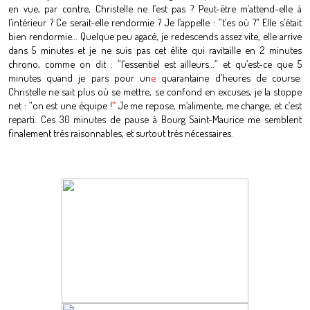
en vue, par contre, Christelle ne l’est pas ? Peut-être m’attend-elle à
l’intérieur ? Ce serait-elle rendormie ? Je l’appelle : ”t’es où ?” Elle s’était
bien rendormie… Quelque peu agacé, je redescends assez vite, elle arrive
dans 5 minutes et je ne suis pas cet élite qui ravitaille en 2 minutes
chrono, comme on dit : ”l’essentiel est ailleurs…” et qu’est-ce que 5
minutes quand je pars pour un
e
quarantaine d’heures de course.
Christelle ne sait plus où se mettre, se confond en excuses, je la stoppe
net : ”on est une équipe !
”
Je me repose, m’alimente, me change, et c’est
reparti. Ces 30 minutes de pause à Bourg Saint-Maurice me semblent
finalement très raisonnables, et surtout très nécessaires.