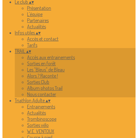
Le club
▴
▾
Présentation
L'équipe
Partenaires
Actualités
Infos utiles
▴
▾
Accès et contact
Tarifs
TRAIL
▴
▾
Accès aux entrainements
Sorties en forêt
Les "Bleus" de Bleau
Alors ? Raconte !
Sorties Club
Album photos Trail
Nous contacter
Triathlon Adulte
▴
▾
Entrainements
Actualités
Trombinoscope
Sorties vélo
W.E. VENTOUX
Course à pied