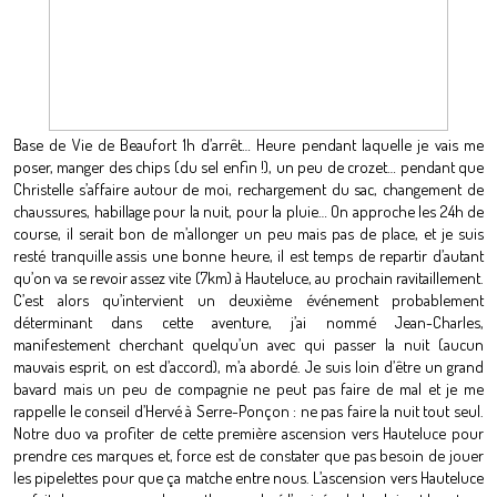
Base de Vie de Beaufort 1h d’arrêt… Heure pendant laquelle je vais me
poser, manger des chips (du sel enfin !), un peu de crozet… pendant que
Christelle s’affaire autour de moi, rechargement du sac, changement de
chaussures, habillage pour la nuit, pour la pluie… On approche les 24h de
course, il serait bon de m’allonger un peu mais pas de place, et je suis
resté tranquille assis une bonne heure, il est temps de repartir d’autant
qu’on va se revoir assez vite (7km) à Hauteluce, au prochain ravitaillement.
C’est alors qu’intervient un deuxième événement probablement
déterminant dans cette aventure, j’ai nommé Jean-Charles,
manifestement cherchant quelqu’un avec qui passer la nuit (aucun
mauvais esprit, on est d’accord), m’a abordé. Je suis loin d’être un grand
bavard mais un peu de compagnie ne peut pas faire de mal et je me
rappelle le conseil d’Hervé à Serre-Ponçon : ne pas faire la nuit tout seul.
Notre duo va profiter de cette première ascension vers Hauteluce pour
prendre ces marques et, force est de constater que pas besoin de jouer
les pipelettes pour que ça matche entre nous. L’ascension vers Hauteluce