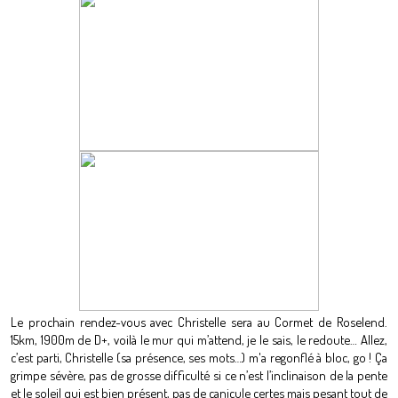
Le prochain rendez-vous avec Christelle sera au Cormet de Roselend.
15km, 1900m de D+, voilà le mur qui m’attend, je le sais, le redoute… Allez,
c’est parti, Christelle (sa présence, ses mots…) m'a regonflé à bloc, go ! Ça
grimpe sévère, pas de grosse difficulté si ce n’est l’inclinaison de la pente
et le soleil qui est bien présent, pas de canicule certes mais pesant tout de