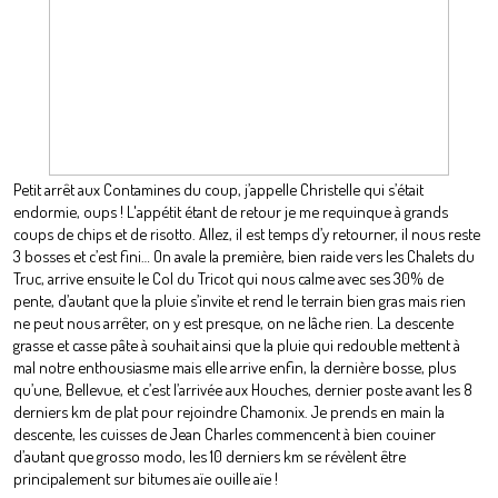
Petit arrêt aux Contamines du coup, j’appelle Christelle qui s’était
endormie, oups ! L'appétit étant de retour je me requinque à grands
coups de chips et de risotto. Allez, il est temps d’y retourner, il nous reste
3 bosses et c’est fini… On avale la première, bien raide vers les Chalets du
Truc, arrive ensuite le Col du Tricot qui nous calme avec ses 30% de
pente, d’autant que la pluie s’invite et rend le terrain bien gras mais rien
ne peut nous arrêter, on y est presque, on ne lâche rien. La descente
grasse et casse pâte à souhait ainsi que la pluie qui redouble mettent à
mal notre enthousiasme mais elle arrive enfin, la dernière bosse, plus
qu’une, Bellevue, et c’est l’arrivée aux Houches, dernier poste avant les 8
derniers km de plat pour rejoindre Chamonix. Je prends en main la
descente, les cuisses de Jean Charles commencent à bien couiner
d’autant que grosso modo, les 10 derniers km se révèlent être
principalement sur bitumes aïe ouille aïe !