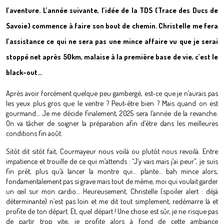
l’aventure. L’année suivante, l’idée de la TDS (Trace des Ducs de
Savoie) commence à faire son bout de chemin. Christelle me fera
l’assistance ce qui ne sera pas une mince affaire vu que je serai
stoppé net après 50km, malaise à la première base de vie, c’est le
black-out…
Après avoir forcément quelque peu gambergé, est-ce que je n’aurais pas
les yeux plus gros que le ventre ? Peut-être bien ? Mais quand on est
gourmand… Je me décide finalement, 2025 sera l’année de la revanche.
On va tâcher de soigner la préparation afin d’être dans les meilleures
conditions fin août.
Sitôt dit sitôt fait, Courmayeur nous voilà ou plutôt nous revoilà. Entre
impatience et trouille de ce qui m’attends : “J’y vais mais j’ai peur”, je suis
fin prêt, plus qu’à lancer la montre qui… plante… bah mince alors,
fondamentalement pas si grave mais tout de même, moi qui voulait garder
un œil sur mon cardio… Heureusement, Christelle (spoiler alert : déjà
déterminante) n’est pas loin et me dit tout simplement, redémarre là et
profite de ton départ. Et, quel départ ! Une chose est sûr, je ne risque pas
de partir trop vite, je profite alors à fond de cette ambiance