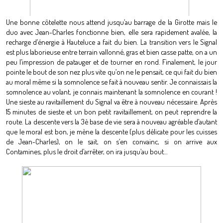
Une bonne côtelette nous attend jusqu’au barrage de la Girotte mais le
duo avec Jean-Charles fonctionne bien, elle sera rapidement avalée, la
recharge d’énergie à Hauteluce a fait du bien. La transition vers le Signal
est plus laborieuse entre terrain vallonné, gras et bien casse patte, on a un
peu l’impression de patauger et de tourner en rond. Finalement, le jour
pointe le bout de son nez plus vite qu’on ne le pensait, ce qui fait du bien
au moral même si la somnolence se fait à nouveau sentir. Je connaissais la
somnolence au volant, je connais maintenant la somnolence en courant !
Une sieste au ravitaillement du Signal va être à nouveau nécessaire. Après
15 minutes de sieste et un bon petit ravitaillement, on peut reprendre la
route. La descente vers la 3è base de vie sera à nouveau agréable d’autant
que le moral est bon, je mène la descente (plus délicate pour les cuisses
de Jean-Charles), on le sait, on s’en convainc, si on arrive aux
Contamines, plus le droit d’arrêter, on ira jusqu’au bout…