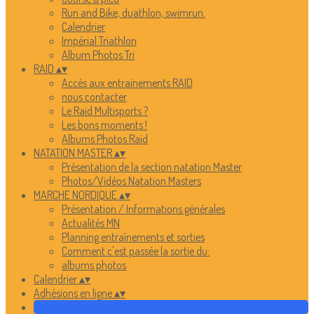
Run and Bike, duathlon, swimrun.
Calendrier
Impérial Triathlon
Album Photos Tri
RAID
▴
▾
Accès aux entrainements RAID
nous contacter
Le Raid Multisports ?
Les bons moments !
Albums Photos Raid
NATATION MASTER
▴
▾
Présentation de la section natation Master
Photos/Vidéos Natation Masters
MARCHE NORDIQUE
▴
▾
Présentation / Informations générales
Actualités MN
Planning entraînements et sorties
Comment c'est passée la sortie du:
albums photos
Calendrier
▴
▾
Adhésions en ligne
▴
▾