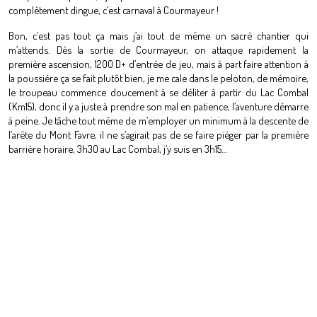
complètement dingue, c’est carnaval à Courmayeur !
Bon, c’est pas tout ça mais j’ai tout de même un sacré chantier qui
m’attends. Dès la sortie de Courmayeur, on attaque rapidement la
première ascension, 1200 D+ d’entrée de jeu, mais à part faire attention à
la poussière ça se fait plutôt bien, je me cale dans le peloton, de mémoire,
le troupeau commence doucement à se déliter à partir du Lac Combal
(Km15), donc il y a juste à prendre son mal en patience, l’aventure démarre
à peine. Je tâche tout même de m’employer un minimum à la descente de
l’arête du Mont Favre, il ne s’agirait pas de se faire piéger par la première
barrière horaire, 3h30 au Lac Combal, j’y suis en 3h15…