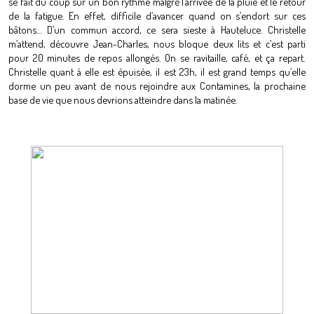
se fait du coup sur un bon rythme malgré l’arrivée de la pluie et le retour
de la fatigue. En effet, difficile d’avancer quand on s’endort sur ces
bâtons… D’un commun accord, ce sera sieste à Hauteluce. Christelle
m’attend, découvre Jean-Charles, nous bloque deux lits et c’est parti
pour 20 minutes de repos allongés. On se ravitaille, café, et ça repart.
Christelle quant à elle est épuisée, il est 23h, il est grand temps qu’elle
dorme un peu avant de nous rejoindre aux Contamines, la prochaine
base de vie que nous devrions atteindre dans la matinée.