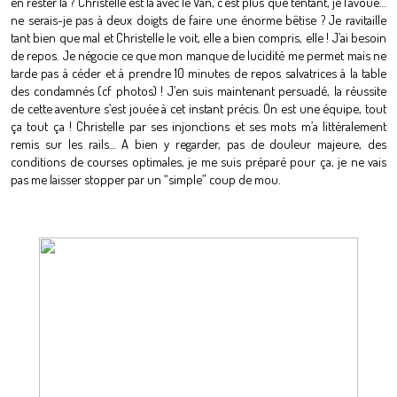
en rester là ? Christelle est là avec le Van, c’est plus que tentant, je l’avoue…
ne serais-je pas à deux doigts de faire une énorme bêtise ? Je ravitaille
tant bien que mal et Christelle le voit, elle a bien compris, elle ! J’ai besoin
de repos. Je négocie ce que mon manque de lucidité me permet mais ne
tarde pas à céder et à prendre 10 minutes de repos salvatrices à la table
des condamnés (cf photos) ! J’en suis maintenant persuadé, la réussite
de cette aventure s’est jouée à cet instant précis. On est une équipe, tout
ça tout ça ! Christelle par ses injonctions et ses mots m’a littéralement
remis sur les rails… A bien y regarder, pas de douleur majeure, des
conditions de courses optimales, je me suis préparé pour ça, je ne vais
pas me laisser stopper par un “simple” coup de mou.