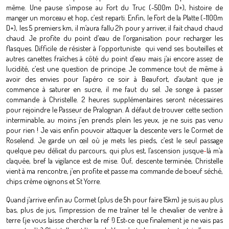
même. Une pause s’impose au Fort du Truc (~500m D+), histoire de
manger un morceau et hop, c’est reparti. Enfin, le Fort de la Platte (~1100m
D+), les 5 premiers km, il m’aura fallu 2h pour y arriver, il fait chaud chaud
chaud. Je profite du point d’eau de l’organisation pour recharger les
flasques. Difficile de résister à l’opportuniste qui vend ses bouteilles et
autres canettes fraîches à côté du point d’eau mais j’ai encore assez de
lucidité, c’est une question de principe. Je commence tout de même à
avoir des envies pour l’apéro ce soir à Beaufort, d’autant que je
commence à saturer en sucre, il me faut du sel. Je songe à passer
commande à Christelle. 2 heures supplémentaires seront nécessaires
pour rejoindre le Passeur de Pralognan. A défaut de trouver cette section
interminable, au moins j’en prends plein les yeux, je ne suis pas venu
pour rien ! Je vais enfin pouvoir attaquer la descente vers le Cormet de
Roselend. Je garde un œil où je mets les pieds, c’est le seul passage
quelque peu délicat du parcours, qui plus est, l’ascension jusque
-
là m’a
claquée, bref la vigilance est de mise. Ouf, descente terminée, Christelle
vient à ma rencontre, j’en profite et passe ma commande de boeuf séché,
chips crème oignons et St Yorre.
Quand j’arrive enfin au Cormet (plus de 5h pour faire 15km) je suis au plus
bas, plus de jus, l’impression de me traîner tel le chevalier de ventre à
terre (je vous laisse chercher la ref !) Est-ce que finalement je ne vais pas