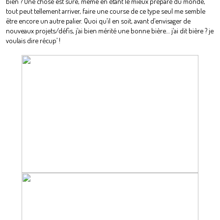
bien ? Une chose est sûre, même en étant le mieux préparé du monde,
tout peut tellement arriver, faire une course de ce type seul me semble
être encore un autre palier. Quoi qu’il en soit, avant d’envisager de
nouveaux projets/défis, j’ai bien mérité une bonne bière… j’ai dit bière ? je
voulais dire récup’ !