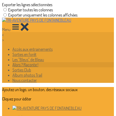
Exporter les lignes sélectionnées
Exporter toutes les colonnes
Exporter uniquement les colonnes affichées
Menu
<
>
Accès aux entrainements
Sorties en forêt
Les "Bleus" de Bleau
Alors ? Raconte !
Sorties Club
Album photos Trail
Nous contacter
Ajoutez un logo, un bouton, des réseaux sociaux
Cliquez pour éditer