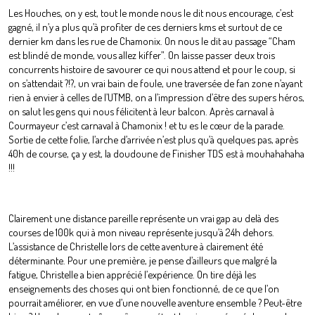
Les Houches, on y est, tout le monde nous le dit nous encourage, c’est
gagné, il n’y a plus qu’à profiter de ces derniers kms et surtout de ce
dernier km dans les rue de Chamonix. On nous le dit au passage “Cham
est blindé de monde, vous allez kiffer”. On laisse passer deux trois
concurrents histoire de savourer ce qui nous attend et pour le coup, si
on s’attendait ?!?, un vrai bain de foule, une traversée de fan zone n’ayant
rien à envier à celles de l’UTMB, on a l’impression d’être des supers héros,
on salut les gens qui nous félicitent à leur balcon. Après carnaval à
Courmayeur c’est carnaval à Chamonix ! et tu es le cœur de la parade.
Sortie de cette folie, l’arche d’arrivée n’est plus qu’à quelques pas, après
40h de course, ça y est, la doudoune de Finisher TDS est à mouhahahaha
!!!
Clairement une distance pareille représente un vrai gap au delà des
courses de 100k qui à mon niveau représente jusqu’à 24h dehors.
L’assistance de Christelle lors de cette aventure à clairement été
déterminante. Pour une première, je pense d’ailleurs que malgré la
fatigue, Christelle a bien apprécié l’expérience. On tire déjà les
enseignements des choses qui ont bien fonctionné, de ce que l’on
pourrait améliorer, en vue d’une nouvelle aventure ensemble ? Peut-être