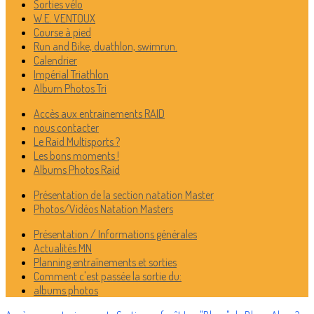
Sorties vélo
W.E. VENTOUX
Course à pied
Run and Bike, duathlon, swimrun.
Calendrier
Impérial Triathlon
Album Photos Tri
Accès aux entrainements RAID
nous contacter
Le Raid Multisports ?
Les bons moments !
Albums Photos Raid
Présentation de la section natation Master
Photos/Vidéos Natation Masters
Présentation / Informations générales
Actualités MN
Planning entraînements et sorties
Comment c'est passée la sortie du:
albums photos