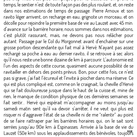
temps, le sentier n'est de toute façon pas des plus roulant, et, on reste
dans nos estimations de temps de passage. Pierre Arnoux et son
ravito léger arrivent, on recharge en eau, grignote un morceau, et on
décolle pour rejoindre la première base de vie au Lauzet avec 45 min.
d'avance sur la barrière horaire, nous sommes dans nos estimations,
c'est plutôt rassurant, mais, ne devons pas nous relâcher pour
autant. Passage par le Col du Morgonnet avant d'enchaîner sur une
grosse portion descendante qui fait mal à Hervé. N'ayant pas assez
rechargé sa poche à eau au dernier ravito, il se retrouve à sec alors
qu'il nous reste une bonne dizaine de km à parcourir. L'autonomie est
l'un des aspects de cette course, quasiment aucune possibilité de se
ravitailler en dehors des points prévus. Bon, pour cette fois, ce n'est
pas si grave, j'ai fait l'écureuil et l'invite à piocher dans ma réserve. Ce
qui est plus compliqué est, comme on le craignait, la cheville d'Hervé
qui se fait douloureuse jusque dans le haut de la cuisse et, mine de
rien, le manque de condition physique de ces dernières semaines se
fait sentir... Hervé qui espérait m'accompagner au moins jusqu'au
samedi matin sent qu'il va devoir s'arrêter, il ne veut qui plus est
risquer ni d'aggraver l’état de sa cheville ni de me “ralentir” au point
de se faire rattraper par les barrières horaires qui, on le sait sont
serrées jusqu'au 90e km à Espinasses. Arrivée à la base de vie du
Lauzet (50e km) sous les applaudissements des bénévoles, toujours