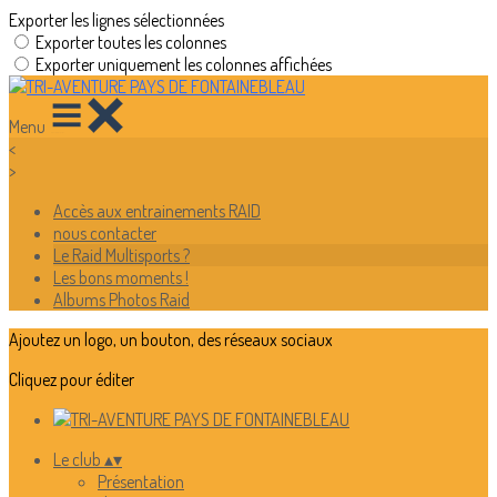
Exporter les lignes sélectionnées
Exporter toutes les colonnes
Exporter uniquement les colonnes affichées
Menu
<
>
Accès aux entrainements RAID
nous contacter
Le Raid Multisports ?
Les bons moments !
Albums Photos Raid
Ajoutez un logo, un bouton, des réseaux sociaux
Cliquez pour éditer
Le club
▴
▾
Présentation