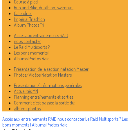
Course à pied
Run and Bike, duathlon, swimrun.
Calendrier
Impérial Triathlon
Album Photos Tri
Accès aux entrainements RAID
nous contacter
Le Raid Multisports ?
Les bons moments !
Albums Photos Raid
Présentation de la section natation Master
Photos/Vidéos Natation Masters
Présentation / Informations générales
Actualités MN
Planning entraînements et sorties
Comment c'est passée la sortie du:
albums photos
Accès aux entrainements RAID
nous contacter
Le Raid Multisports ?
Les
bons moments !
Albums Photos Raid