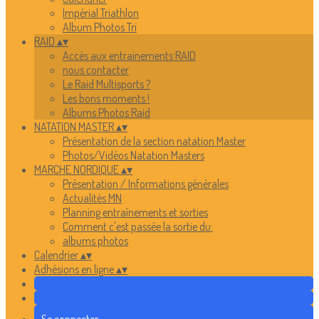
Impérial Triathlon
Album Photos Tri
RAID
▴
▾
Accès aux entrainements RAID
nous contacter
Le Raid Multisports ?
Les bons moments !
Albums Photos Raid
NATATION MASTER
▴
▾
Présentation de la section natation Master
Photos/Vidéos Natation Masters
MARCHE NORDIQUE
▴
▾
Présentation / Informations générales
Actualités MN
Planning entraînements et sorties
Comment c'est passée la sortie du:
albums photos
Calendrier
▴
▾
Adhésions en ligne
▴
▾