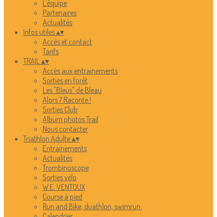
L'équipe
Partenaires
Actualités
Infos utiles
▴
▾
Accès et contact
Tarifs
TRAIL
▴
▾
Accès aux entrainements
Sorties en forêt
Les "Bleus" de Bleau
Alors ? Raconte !
Sorties Club
Album photos Trail
Nous contacter
Triathlon Adulte
▴
▾
Entrainements
Actualités
Trombinoscope
Sorties vélo
W.E. VENTOUX
Course à pied
Run and Bike, duathlon, swimrun.
Calendrier