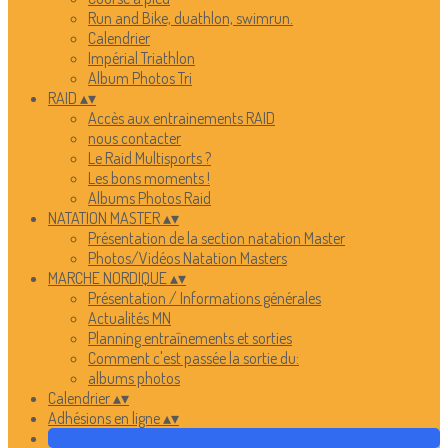
Run and Bike, duathlon, swimrun.
Calendrier
Impérial Triathlon
Album Photos Tri
RAID
▴
▾
Accès aux entrainements RAID
nous contacter
Le Raid Multisports ?
Les bons moments !
Albums Photos Raid
NATATION MASTER
▴
▾
Présentation de la section natation Master
Photos/Vidéos Natation Masters
MARCHE NORDIQUE
▴
▾
Présentation / Informations générales
Actualités MN
Planning entraînements et sorties
Comment c'est passée la sortie du:
albums photos
Calendrier
▴
▾
Adhésions en ligne
▴
▾