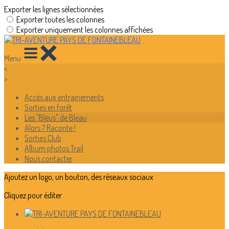
Exporter les lignes sélectionnées
Exporter toutes les colonnes
Exporter uniquement les colonnes affichées
Menu
<
>
Accès aux entrainements
Sorties en forêt
Les "Bleus" de Bleau
Alors ? Raconte !
Sorties Club
Album photos Trail
Nous contacter
Ajoutez un logo, un bouton, des réseaux sociaux
Cliquez pour éditer