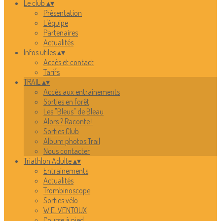
Le club
▴
▾
Présentation
L'équipe
Partenaires
Actualités
Infos utiles
▴
▾
Accès et contact
Tarifs
TRAIL
▴
▾
Accès aux entrainements
Sorties en forêt
Les "Bleus" de Bleau
Alors ? Raconte !
Sorties Club
Album photos Trail
Nous contacter
Triathlon Adulte
▴
▾
Entrainements
Actualités
Trombinoscope
Sorties vélo
W.E. VENTOUX
Course à pied