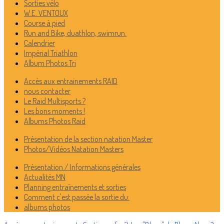
Sorties vélo
W.E. VENTOUX
Course à pied
Run and Bike, duathlon, swimrun.
Calendrier
Impérial Triathlon
Album Photos Tri
Accès aux entrainements RAID
nous contacter
Le Raid Multisports ?
Les bons moments !
Albums Photos Raid
Présentation de la section natation Master
Photos/Vidéos Natation Masters
Présentation / Informations générales
Actualités MN
Planning entraînements et sorties
Comment c'est passée la sortie du:
albums photos