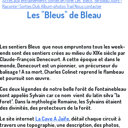
Accès aux entrainements
Sorties en forêt
Les "Bleus" de Bleau
Alors ?
Raconte !
Sorties Club
Album photos Trail
Nous contacter
Les "Bleus" de Bleau
Les sentiers Bleus que nous empruntons tous les week-
ends sont des sentiers crées au milieu du XIXe siècle par
Claude-François Denecourt. A cette époque et dans le
monde, Denecourt est un pionnier, un précurseur du
balisage ! A sa mort, Charles Colinet reprend le flambeau
et poursuit son œuvre.
Ces deux légendes de notre belle forêt de Fontainebleau
sont appelés Sylvain car ce nom vient du latin silva "la
foret". Dans la mythologie Romaine, les Sylvains étaient
des divinités, des protecteurs de la forêt.
Le site internet
La Cave A Jaife
, détail chaque circuit à
travers une topographie, une description, des photos,