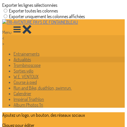
Exporter les lignes sélectionnées
Exporter toutes les colonnes
Exporter uniquement les colonnes affichées
Menu
<
>
Entrainements
Actualités
Trombinoscope
Sorties vélo
W.E. VENTOUX
Course à pied
Run and Bike, duathlon, swimrun.
Calendrier
Impérial Triathlon
Album Photos Tri
Ajoutez un logo, un bouton, des réseaux sociaux
Cliquez pour éditer