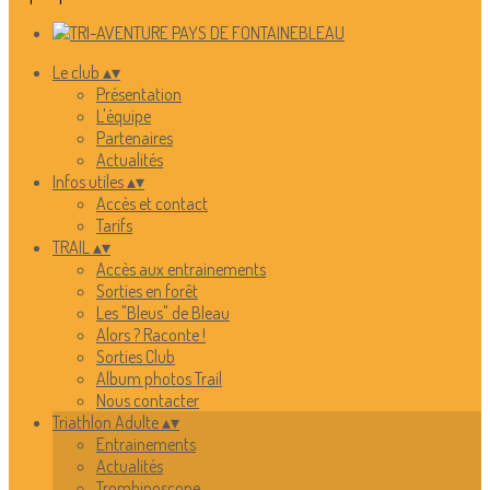
Le club
▴
▾
Présentation
L'équipe
Partenaires
Actualités
Infos utiles
▴
▾
Accès et contact
Tarifs
TRAIL
▴
▾
Accès aux entrainements
Sorties en forêt
Les "Bleus" de Bleau
Alors ? Raconte !
Sorties Club
Album photos Trail
Nous contacter
Triathlon Adulte
▴
▾
Entrainements
Actualités
Trombinoscope