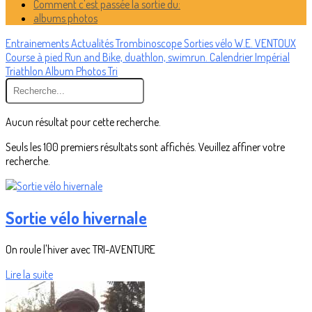
Comment c'est passée la sortie du:
albums photos
Entrainements
Actualités
Trombinoscope
Sorties vélo
W.E. VENTOUX
Course à pied
Run and Bike, duathlon, swimrun.
Calendrier
Impérial
Triathlon
Album Photos Tri
Aucun résultat pour cette recherche.
Seuls les 100 premiers résultats sont affichés. Veuillez affiner votre
recherche.
Sortie vélo hivernale
On roule l'hiver avec TRI-AVENTURE
Lire la suite