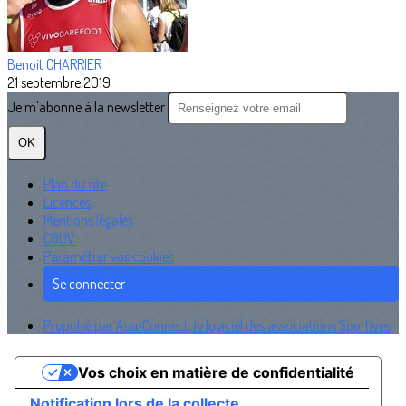
Benoit CHARRIER
21 septembre 2019
Je m'abonne à la newsletter
OK
Plan du site
Licences
Mentions légales
CGUV
Paramétrer vos cookies
Se connecter
Propulsé par AssoConnect, le logiciel des associations Sportives
Vos choix en matière de confidentialité
Notification lors de la collecte