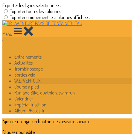
Exporter les lignes sélectionnées
Exporter toutes les colonnes
Exporter uniquement les colonnes affichées
Menu
<
>
Entrainements
Actualités
Trombinoscope
Sorties vélo
W.E. VENTOUX
Course à pied
Run and Bike, duathlon, swimrun.
Calendrier
Impérial Triathlon
Album Photos Tri
Ajoutez un logo, un bouton, des réseaux sociaux
Cliquez pour éditer