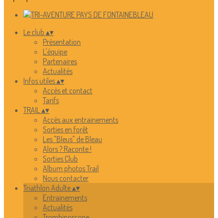
Le club
▴
▾
Présentation
L'équipe
Partenaires
Actualités
Infos utiles
▴
▾
Accès et contact
Tarifs
TRAIL
▴
▾
Accès aux entrainements
Sorties en forêt
Les "Bleus" de Bleau
Alors ? Raconte !
Sorties Club
Album photos Trail
Nous contacter
Triathlon Adulte
▴
▾
Entrainements
Actualités
Trombinoscope