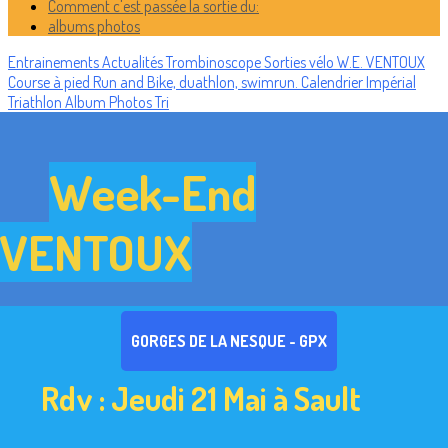
Comment c'est passée la sortie du:
albums photos
Entrainements
Actualités
Trombinoscope
Sorties vélo
W.E. VENTOUX
Course à pied
Run and Bike, duathlon, swimrun.
Calendrier
Impérial
Triathlon
Album Photos Tri
Week-End
VENTOUX
GORGES DE LA NESQUE - GPX
Rdv : Jeudi 21 Mai à Sault