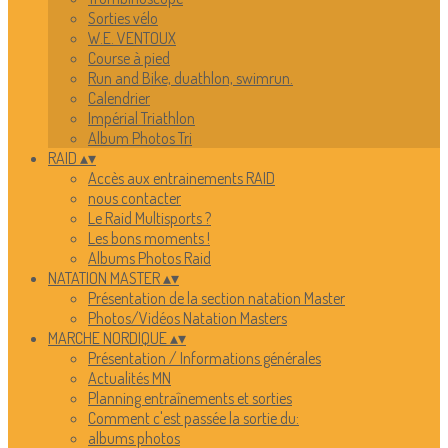
Sorties vélo
W.E. VENTOUX
Course à pied
Run and Bike, duathlon, swimrun.
Calendrier
Impérial Triathlon
Album Photos Tri
RAID
▴
▾
Accès aux entrainements RAID
nous contacter
Le Raid Multisports ?
Les bons moments !
Albums Photos Raid
NATATION MASTER
▴
▾
Présentation de la section natation Master
Photos/Vidéos Natation Masters
MARCHE NORDIQUE
▴
▾
Présentation / Informations générales
Actualités MN
Planning entraînements et sorties
Comment c'est passée la sortie du:
albums photos