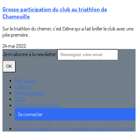
Grosse participation du club au triathlon de
Chamouille
Sur le triathlon du chemin, c'est Céline qui a fait briller le club avec une
jolie première...
24 mai 2022
Je m'abonne à la newsletter
OK
Plan du site
Licences
Mentions légales
CGUV
Paramétrer vos cookies
Se connecter
Propulsé par AssoConnect, le logiciel des associations Sportives