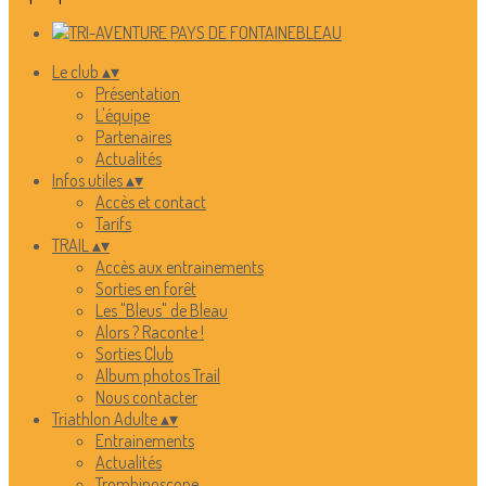
Le club
▴
▾
Présentation
L'équipe
Partenaires
Actualités
Infos utiles
▴
▾
Accès et contact
Tarifs
TRAIL
▴
▾
Accès aux entrainements
Sorties en forêt
Les "Bleus" de Bleau
Alors ? Raconte !
Sorties Club
Album photos Trail
Nous contacter
Triathlon Adulte
▴
▾
Entrainements
Actualités
Trombinoscope