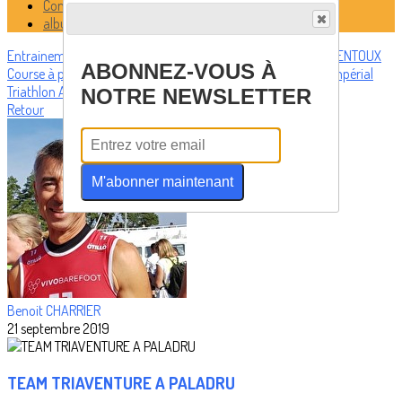
Comment c'est passée la sortie du:
albums photos
Entrainements
Actualités
Trombinoscope
Sorties vélo
W.E. VENTOUX
ABONNEZ-VOUS À
Course à pied
Run and Bike, duathlon, swimrun.
Calendrier
Impérial
Triathlon
Album Photos Tri
NOTRE NEWSLETTER
Retour
M'abonner maintenant
Benoit CHARRIER
21 septembre 2019
TEAM TRIAVENTURE A PALADRU