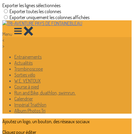
Exporter les lignes sélectionnées
Exporter toutes les colonnes
Exporter uniquement les colonnes affichées
Menu
<
>
Entrainements
Actualités
Trombinoscope
Sorties vélo
W.E. VENTOUX
Course à pied
Run and Bike, duathlon, swimrun.
Calendrier
Impérial Triathlon
Album Photos Tri
Ajoutez un logo, un bouton, des réseaux sociaux
Cliquez pour éditer