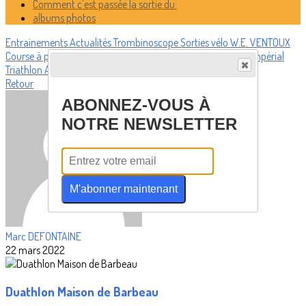
Comment c'est passée la sortie du:
albums photos
Entrainements
Actualités
Trombinoscope
Sorties vélo
W.E. VENTOUX
Course à pied
Run and Bike, duathlon, swimrun.
Calendrier
Impérial
Triathlon
Album Photos Tri
Retour
ABONNEZ-VOUS À
NOTRE NEWSLETTER
M'abonner maintenant
Marc DEFONTAINE
22 mars 2022
Duathlon Maison de Barbeau