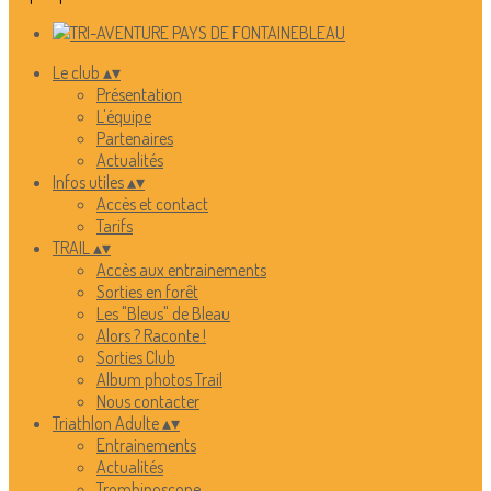
Le club
▴
▾
Présentation
L'équipe
Partenaires
Actualités
Infos utiles
▴
▾
Accès et contact
Tarifs
TRAIL
▴
▾
Accès aux entrainements
Sorties en forêt
Les "Bleus" de Bleau
Alors ? Raconte !
Sorties Club
Album photos Trail
Nous contacter
Triathlon Adulte
▴
▾
Entrainements
Actualités
Trombinoscope