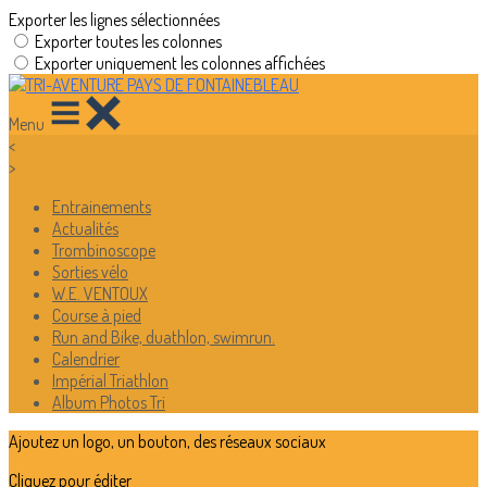
Exporter les lignes sélectionnées
Exporter toutes les colonnes
Exporter uniquement les colonnes affichées
Menu
<
>
Entrainements
Actualités
Trombinoscope
Sorties vélo
W.E. VENTOUX
Course à pied
Run and Bike, duathlon, swimrun.
Calendrier
Impérial Triathlon
Album Photos Tri
Ajoutez un logo, un bouton, des réseaux sociaux
Cliquez pour éditer