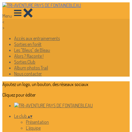
Menu
<
>
Accès aux entrainements
Sorties en forêt
Les "Bleus" de Bleau
Alors ? Raconte !
Sorties Club
Album photos Trail
Nous contacter
Ajoutez un logo, un bouton, des réseaux sociaux
Cliquez pour éditer
Le club
▴
▾
Présentation
L'équipe