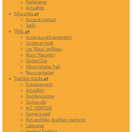
Partenaires
Actualités
Infos utiles
▴
▾
Accès et contact
Tarifs
TRAIL
▴
▾
Accès aux entrainements
Sorties en forêt
Les "Bleus" de Bleau
Alors ? Raconte !
Sorties Club
Album photos Trail
Nous contacter
Triathlon Adulte
▴
▾
Entrainements
Actualités
Trombinoscope
Sorties vélo
W.E. VENTOUX
Course à pied
Run and Bike, duathlon, swimrun.
Calendrier
Impérial Triathlon