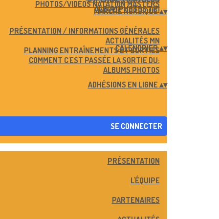
PHOTOS/VIDÉOS NATATION MASTERS
ALBUM PHOTOS TRI
MARCHE NORDIQUE
▴
▾
PRÉSENTATION / INFORMATIONS GÉNÉRALES
ACTUALITÉS MN
CALENDRIER
▴
▾
PLANNING ENTRAÎNEMENTS ET SORTIES
COMMENT C'EST PASSÉE LA SORTIE DU:
ALBUMS PHOTOS
ADHÉSIONS EN LIGNE
▴
▾
SE CONNECTER
PRÉSENTATION
L'ÉQUIPE
PARTENAIRES